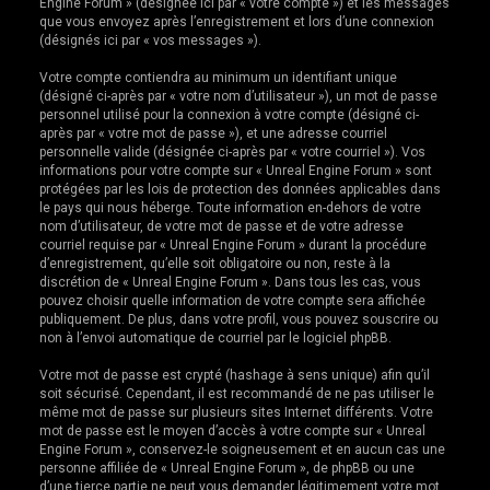
Engine Forum » (désignée ici par « votre compte ») et les messages
que vous envoyez après l’enregistrement et lors d’une connexion
(désignés ici par « vos messages »).
Votre compte contiendra au minimum un identifiant unique
(désigné ci-après par « votre nom d’utilisateur »), un mot de passe
personnel utilisé pour la connexion à votre compte (désigné ci-
après par « votre mot de passe »), et une adresse courriel
personnelle valide (désignée ci-après par « votre courriel »). Vos
informations pour votre compte sur « Unreal Engine Forum » sont
protégées par les lois de protection des données applicables dans
le pays qui nous héberge. Toute information en-dehors de votre
nom d’utilisateur, de votre mot de passe et de votre adresse
courriel requise par « Unreal Engine Forum » durant la procédure
d’enregistrement, qu’elle soit obligatoire ou non, reste à la
discrétion de « Unreal Engine Forum ». Dans tous les cas, vous
pouvez choisir quelle information de votre compte sera affichée
publiquement. De plus, dans votre profil, vous pouvez souscrire ou
non à l’envoi automatique de courriel par le logiciel phpBB.
Votre mot de passe est crypté (hashage à sens unique) afin qu’il
soit sécurisé. Cependant, il est recommandé de ne pas utiliser le
même mot de passe sur plusieurs sites Internet différents. Votre
mot de passe est le moyen d’accès à votre compte sur « Unreal
Engine Forum », conservez-le soigneusement et en aucun cas une
personne affiliée de « Unreal Engine Forum », de phpBB ou une
d’une tierce partie ne peut vous demander légitimement votre mot