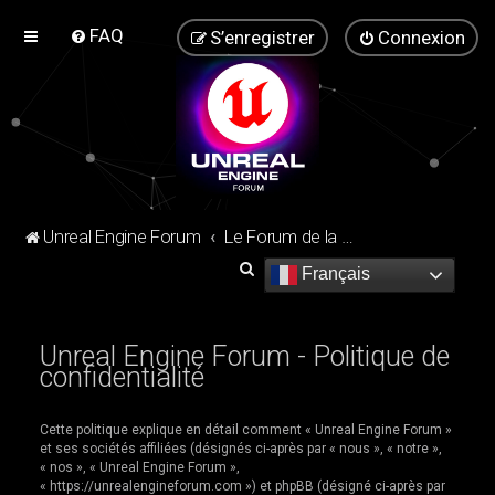
FAQ
S’enregistrer
Connexion
Unreal Engine Forum
Le Forum de la communauté Unreal Engine !
R
Français
e
c
Unreal Engine Forum - Politique de
h
confidentialité
e
r
Cette politique explique en détail comment « Unreal Engine Forum »
et ses sociétés affiliées (désignés ci-après par « nous », « notre »,
c
« nos », « Unreal Engine Forum »,
h
« https://unrealengineforum.com ») et phpBB (désigné ci-après par