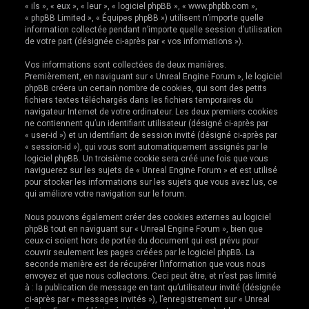
« ils », « eux », « leur », « logiciel phpBB », « www.phpbb.com »,
e
« phpBB Limited », « Équipes phpBB ») utilisent n’importe quelle
r
information collectée pendant n’importe quelle session d’utilisation
de votre part (désignée ci-après par « vos informations »).
Vos informations sont collectées de deux manières.
Premièrement, en naviguant sur « Unreal Engine Forum », le logiciel
phpBB créera un certain nombre de cookies, qui sont des petits
fichiers textes téléchargés dans les fichiers temporaires du
navigateur Internet de votre ordinateur. Les deux premiers cookies
ne contiennent qu’un identifiant utilisateur (désigné ci-après par
« user-id ») et un identifiant de session invité (désigné ci-après par
« session-id »), qui vous sont automatiquement assignés par le
logiciel phpBB. Un troisième cookie sera créé une fois que vous
naviguerez sur les sujets de « Unreal Engine Forum » et est utilisé
pour stocker les informations sur les sujets que vous avez lus, ce
qui améliore votre navigation sur le forum.
Nous pouvons également créer des cookies externes au logiciel
phpBB tout en naviguant sur « Unreal Engine Forum », bien que
ceux-ci soient hors de portée du document qui est prévu pour
couvrir seulement les pages créées par le logiciel phpBB. La
seconde manière est de récupérer l’information que vous nous
envoyez et que nous collectons. Ceci peut être, et n’est pas limité
à : la publication de message en tant qu’utilisateur invité (désignée
ci-après par « messages invités »), l’enregistrement sur « Unreal