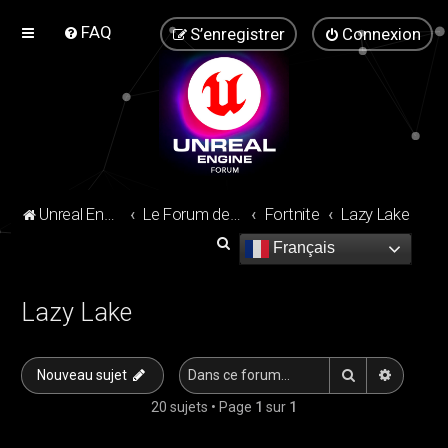
FAQ
S’enregistrer
Connexion
Unreal Engine Forum
Le Forum de la communauté Unreal Engine !
Fortnite
Lazy Lake
R
Français
e
c
Lazy Lake
h
e
Rechercher
Recherc
Nouveau sujet
r
20 sujets • Page
1
sur
1
c
h