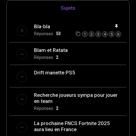
e
Sujets
r
Bla-bla
Réponses :
53
1
2
3
4
5
6
Blam et Ratata
Réponses :
2
Drift manette PS5
Recherche joueurs sympa pour jouer
en team
Réponses :
2
La prochaine FNCS Fortnite 2025
aura lieu en France