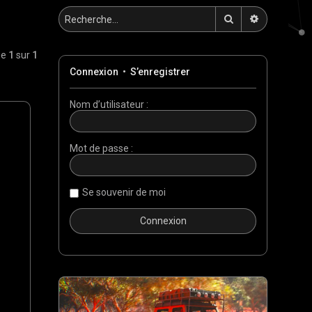
Rechercher
Recherche 
ge
1
sur
1
Connexion
•
S’enregistrer
Nom d’utilisateur :
Mot de passe :
Se souvenir de moi